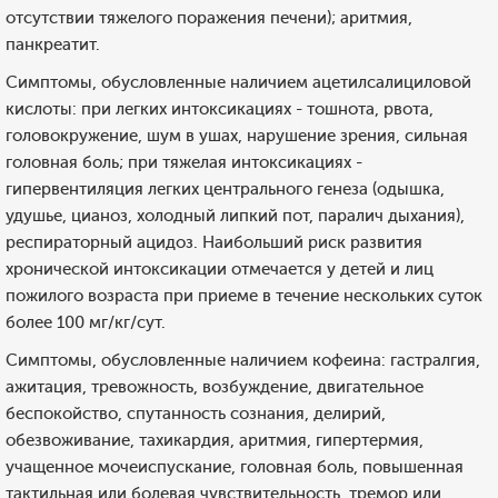
отсутствии тяжелого поражения печени); аритмия,
панкреатит.
Симптомы, обусловленные наличием ацетилсалициловой
кислоты: при легких интоксикациях - тошнота, рвота,
головокружение, шум в ушах, нарушение зрения, сильная
головная боль; при тяжелая интоксикациях -
гипервентиляция легких центрального генеза (одышка,
удушье, цианоз, холодный липкий пот, паралич дыхания),
респираторный ацидоз. Наибольший риск развития
хронической интоксикации отмечается у детей и лиц
пожилого возраста при приеме в течение нескольких суток
более 100 мг/кг/сут.
Симптомы, обусловленные наличием кофеина: гастралгия,
ажитация, тревожность, возбуждение, двигательное
беспокойство, спутанность сознания, делирий,
обезвоживание, тахикардия, аритмия, гипертермия,
учащенное мочеиспускание, головная боль, повышенная
тактильная или болевая чувствительность, тремор или