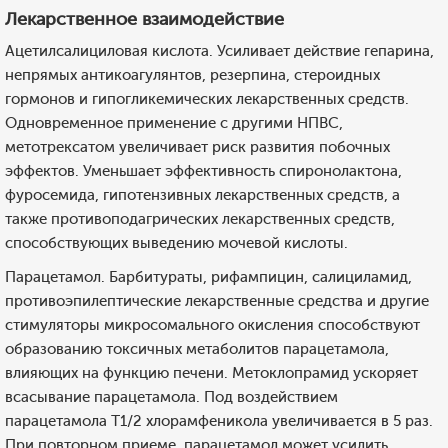
Лекарственное взаимодействие
Ацетилсалициловая кислота. Усиливает действие гепарина,
непрямых антикоагулянтов, резерпина, стероидных
гормонов и гипогликемических лекарственных средств.
Одновременное применение с другими НПВС,
метотрексатом увеличивает риск развития побочных
эффектов. Уменьшает эффективность спиронолактона,
фуросемида, гипотензивных лекарственных средств, а
также противоподагрических лекарственных средств,
способствующих выведению мочевой кислоты.
Парацетамол. Барбитураты, рифампицин, салициламид,
противоэпилептические лекарственные средства и другие
стимуляторы микросомального окисления способствуют
образованию токсичных метаболитов парацетамола,
влияющих на функцию печени. Метоклопрамид ускоряет
всасывание парацетамола. Под воздействием
парацетамола T1/2 хлорамфеникола увеличивается в 5 раз.
При повторном приеме, парацетамол может усилить