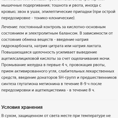
мышечные подергивания; тошнота и рвота, иногда с
кровью; звон в ушах, эпилептические припадки (при острой
передозировке - тонико-клонические).
Лечение: постоянный контроль за кислотно-основным
состоянием и электролитным балансом. В зависимости от
состояния обмена веществ - введение натрия
гидрокарбоната, натрия цитрата или натрия лактата.
Повышающаяся щелочность усиливает выведение
ацетилсалициловой кислоты за счет ощелачивания мочи.
Промывание желудка в первые 4 ч, провокация рвоты,
прием активированного угля, слабительных лекарственных
средств, введение донаторов SH-групп и предшественников
синтеза глутатиона метионина в течение 8-9 ч после
передозировки и ацетилцистеииа - в течение 8 ч.
Условия хранения
В сухом, защищенном от света месте при температуре не