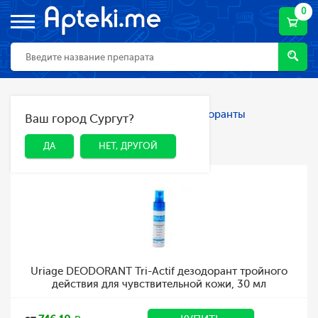
0
Главная
Каталог
Гигиена
Дезодоранты
Ваш город Сургут?
ДА
НЕТ, ДРУГОЙ
Дезодоранты
ДА
НЕТ, ДРУГОЙ
Uriage DEODORANT Tri-Actif дезодорант тройного
действия для чувствительной кожи, 30 мл