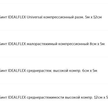
Бинт IDEALFLEX Universal компрессионный разм. 5м x 12см
Бинт IDEALFLEX малорастяжимый компрессионный 8см х 5м
Бинт IDEALFLEX среднерастяж. высокой компр. 6см х 5м
Бинт IDEALFLEX среднерастяжимости высокой компр. 12см х 