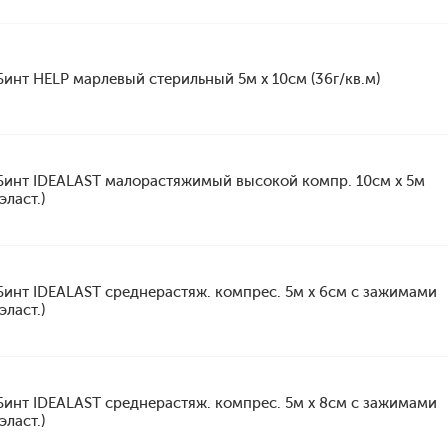
Бинт HELP марлевый стерильный 5м х 10см (36г/кв.м)
Бинт IDEALAST малорастяжимый высокой компр. 10см х 5м
(эласт.)
Бинт IDEALAST среднерастяж. компрес. 5м х 6см с зажимами
(эласт.)
Бинт IDEALAST среднерастяж. компрес. 5м х 8см с зажимами
(эласт.)