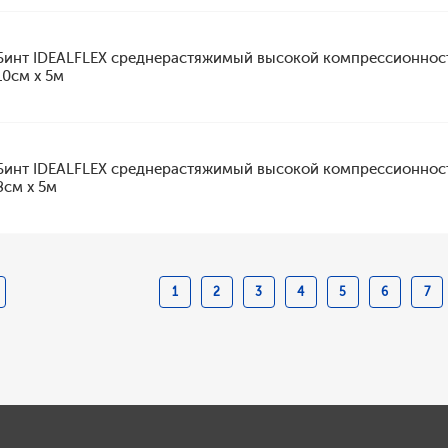
Бинт IDEALFLEX среднерастяжимый высокой компрессионнос
10см х 5м
Бинт IDEALFLEX среднерастяжимый высокой компрессионнос
8см х 5м
1
2
3
4
5
6
7