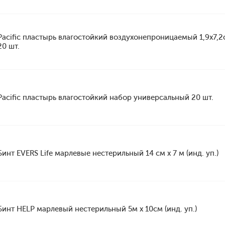
Pacific пластырь влагостойкий воздухонепроницаемый 1,9х7,2
20 шт.
Pacific пластырь влагостойкий набор универсальный 20 шт.
Бинт EVERS Life марлевые нестерильный 14 см х 7 м (инд. уп.)
Бинт HELP марлевый нестерильный 5м х 10см (инд. уп.)