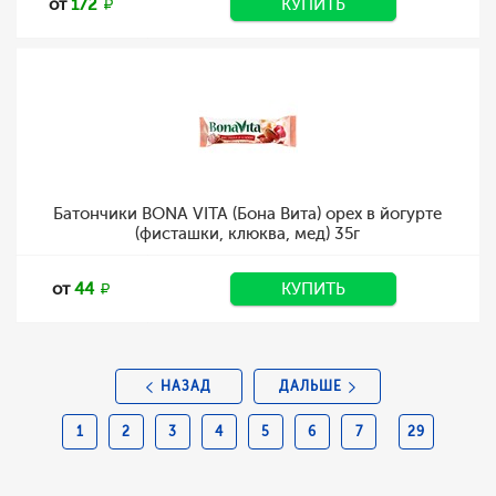
от
172
КУПИТЬ
Батончики BONA VITA (Бона Вита) орех в йогурте
(фисташки, клюква, мед) 35г
от
44
КУПИТЬ
НАЗАД
ДАЛЬШЕ
1
2
3
4
5
6
7
29