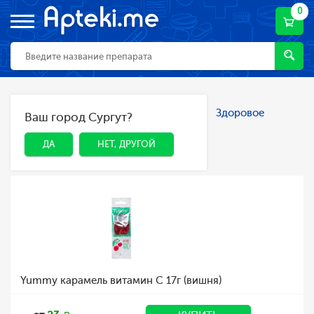
0
Главная
Каталог
Спорт и фитнес
Здоровое
Ваш город Сургут?
ДА
НЕТ, ДРУГОЙ
питание
Здоровое питание
ДА
НЕТ, ДРУГОЙ
Yummy карамель витамин С 17г (вишня)