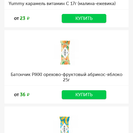
Yummy карамель витамин С 17г (малина-ежевика)
от
23
КУПИТЬ
Батончик PIKKI орехово-фруктовый абрикос-яблоко
25г
от
36
КУПИТЬ