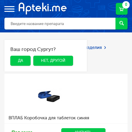
0
Главная
Каталог
Мед. приборы и изделия
Ваш город Сургут?
ДА
НЕТ, ДРУГОЙ
Таблетницы
Таблетницы
ДА
НЕТ, ДРУГОЙ
ВПЛАБ Коробочка для таблеток синяя