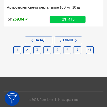
Артрозилен свечи ректальные 160 мг, 10 шт.
от
239.04
КУПИТЬ
НАЗАД
ДАЛЬШЕ
1
2
3
4
5
6
7
11
© 2026, Apteki.me |
info@apteki.me