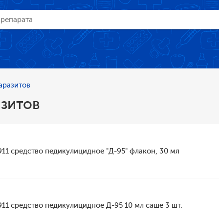
аразитов
азитов
911 средство педикулицидное "Д-95" флакон, 30 мл
911 средство педикулицидное Д-95 10 мл саше 3 шт.