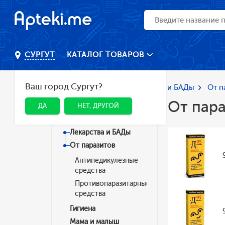
КАТАЛОГ ТОВАРОВ
СУРГУТ
Ваш город Сургут?
Главная
Каталог
Лекарства и БАДы
От п
От пар
ДА
НЕТ, ДРУГОЙ
Категории
Лекарства и БАДы
От паразитов
Антипедикулезные
средства
Противопаразитарные
средства
Гигиена
Мама и малыш