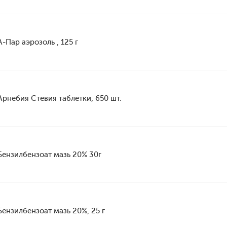
А-Пар аэрозоль , 125 г
Арнебия Стевия таблетки, 650 шт.
Бензилбензоат мазь 20% 30г
Бензилбензоат мазь 20%, 25 г