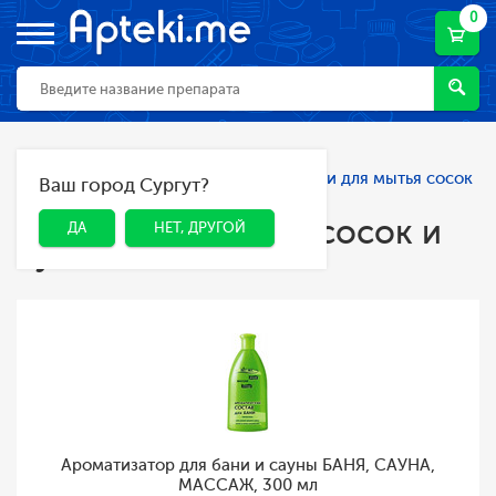
0
Главная
Каталог
Гигиена
Ершики для мытья сосок
Ваш город Сургут?
ДА
НЕТ, ДРУГОЙ
и бутылочек
Ершики для мытья сосок и
ДА
НЕТ, ДРУГОЙ
бутылочек
Ароматизатор для бани и сауны БАНЯ, САУНА,
МАССАЖ, 300 мл