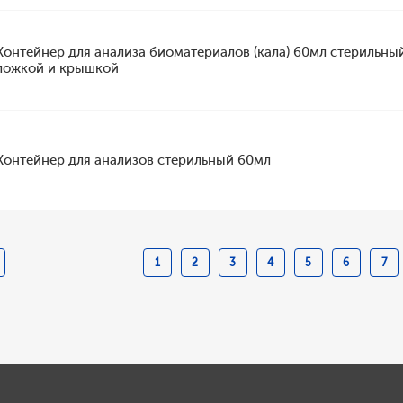
Контейнер для анализа биоматериалов (кала) 60мл стерильны
ложкой и крышкой
Контейнер для анализов стерильный 60мл
1
2
3
4
5
6
7