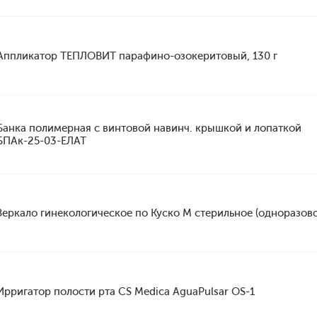
Аппликатор ТЕПЛОВИТ парафино-озокеритовый, 130 г
Банка полимерная с винтовой навинч. крышкой и лопаткой
БПАк-25-03-ЕЛАТ
Зеркало гинекологическое по Куско M стерильное (одноразово
Ирригатор полости рта CS Medica AguaPulsar OS-1