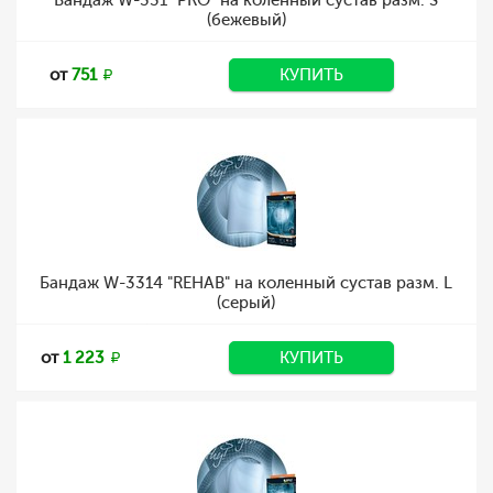
Бандаж W-331 "PRO" на коленный сустав разм. S
(бежевый)
от
751
КУПИТЬ
Бандаж W-3314 "REHAB" на коленный сустав разм. L
(серый)
от
1 223
КУПИТЬ