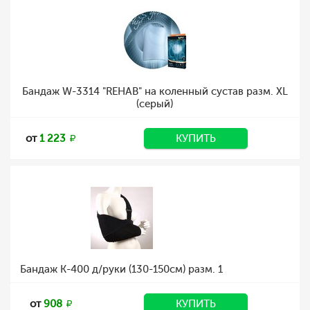
Бандаж W-3314 "REHAB" на коленный сустав разм. XL
(серый)
от
1 223
КУПИТЬ
Бандаж К-400 д/руки (130-150см) разм. 1
от
908
КУПИТЬ