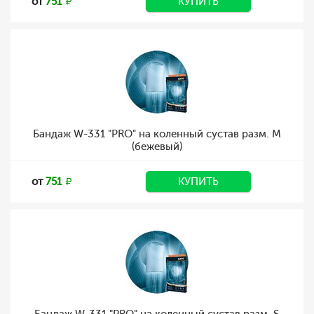
от
751
КУПИТЬ
Бандаж W-331 "PRO" на коленный сустав разм. M
(бежевый)
от
751
КУПИТЬ