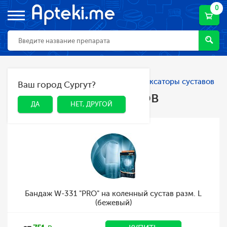
0
Главная
Каталог
Ортопедия
Фиксаторы суставов
Ваш город Сургут?
ДА
НЕТ, ДРУГОЙ
Фиксаторы суставов
ДА
НЕТ, ДРУГОЙ
Бандаж W-331 "PRO" на коленный сустав разм. L
(бежевый)