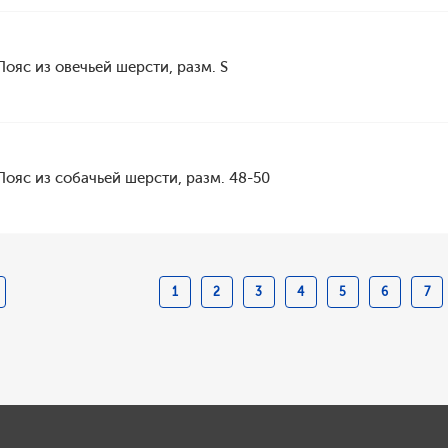
Пояс из овечьей шерсти, разм. S
Пояс из собачьей шерсти, разм. 48-50
1
2
3
4
5
6
7