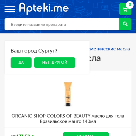
0
Главная
Каталог
Косметика
Косметические масла
Ваш город Сургут?
ДА
НЕТ, ДРУГОЙ
Косметические масла
ДА
НЕТ, ДРУГОЙ
ORGANIC SHOP COLORS OF BEAUTY масло для тела
Бразильское манго 140мл