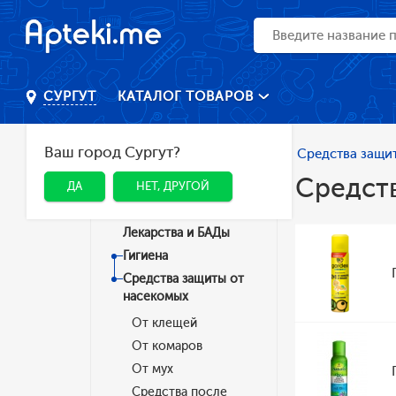
КАТАЛОГ ТОВАРОВ
СУРГУТ
Ваш город Сургут?
Главная
Каталог
Гигиена
Средства защи
Средст
ДА
НЕТ, ДРУГОЙ
Категории
Лекарства и БАДы
Гигиена
Средства защиты от
насекомых
От клещей
От комаров
От мух
Средства после