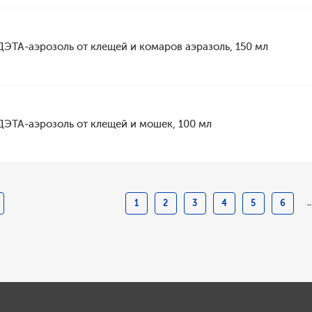
ДЭТА-аэрозоль от клещей и комаров аэразоль, 150 мл
ДЭТА-аэрозоль от клещей и мошек, 100 мл
..
1
2
3
4
5
6