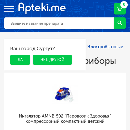
0
Главная
Каталог
Мама и малыш
Электробытовые
Ваш город Сургут?
ДА
НЕТ, ДРУГОЙ
приборы
Электробытовые приборы
ДА
НЕТ, ДРУГОЙ
Ингалятор AMNB-502 "Паровозик Здоровья"
компрессорный компактный детский