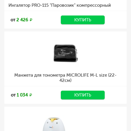
Ингалятор PRO-115 "Паровозик" компрессорный
от
2 426
КУПИТЬ
Манжета для тонометра MICROLIFE М-L size (22-
42см)
от
1 034
КУПИТЬ