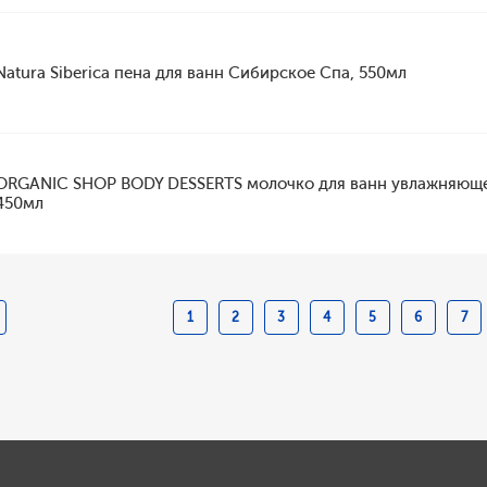
Natura Siberica пена для ванн Сибирское Спа, 550мл
ORGANIC SHOP BODY DESSERTS молочко для ванн увлажняюще
450мл
1
2
3
4
5
6
7