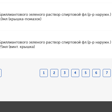
Бриллиантового зеленого раствор спиртовой фл.(р-р наружн.)
10мл (крышка-помазок)
Бриллиантового зеленого раствор спиртовой фл.(р-р наружн.)
25мл (винт. крышка)
1
2
3
4
5
6
7