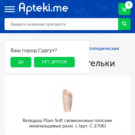
0
Главная
Каталог
Ортопедия
Ортопедические
Ваш город Сургут?
ДА
НЕТ, ДРУГОЙ
стельки
Ортопедические стельки
ДА
НЕТ, ДРУГОЙ
Вкладыш Plain Soft силиконовые плоские
межпальцевые разм. L (арт. C 2706)