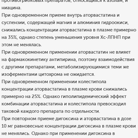
противогрибковых препаратов, относящихся к азолам, и
ниацина.
При одновременном приеме внутрь аторвастатина и
суспензии, содержащей магния и алюминия гидроокиси,
снижались концентрации аторвастатина в плазме примерно
на 35%, однако степень уменьшения уровня Хс-ЛПНП при
этом не менялась.
При одновременном применении аторвастатин не влияет
на фармакокинетику антипирина, поэтому взаимодействия
с другими препаратами, метаболизирующимися теми же
изоферментами цитохрома не ожидается.
При одновременном применении колестипола
концентрации аторвастатина в плазме крови снижались
примерно на 25%. Однако гиполипидемический эффект
комбинации аторвастатина и колестипола превосходил
таковой каждого препарата по отдельности.
При повторном приеме дигоксина и аторвастатина в дозе
10 мг равновесные концентрации дигоксина в плазме крови
не менялись. Однако при применении дигоксина в