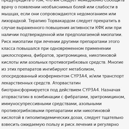
предупредить о том, что им следует немедленно сообщить
врачу о появлении необъяснимых болей или слабости в
мышцах, если они сопровождаются недомоганием или
лихорадкой. Терапию Торвакардом следует прекратить в
случае выраженного повышения активности КФК или при
наличии подтвержденной или предполагаемой миопатии.
Риск миопатии при лечении другими препаратами этого
класса повышался при одновременном применении
циклоспорина, фибратов, эритромицина, никотиновой
кислоты или азольных противогрибковых средств. Многие
из этих препаратов ингибируют метаболизм,
опосредованный изоферментом CYP3А4, и/или транспорт
лекарственных средств. Аторвастатин
биотрансформируется под действием CYP3A4. Назначая
аторвастатин в комбинации с фибратами, эритромицином,
иммуносупрессивными средствами, азольными
противогрибковыми препаратами или никотиновой
кислотой в гиполипидемических дозах, следует тщательно
взвесить ожидаемую пользу и риск лечения и регулярно