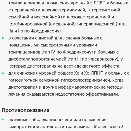
триглицеридов и повышения уровня Хс-ЛПВП у больных
с первичной гиперхолестеринемией, гетерозиготной
семейной и несемейной гиперхолестеринемией и
комбинированной (смешанной) гиперлипидемией (типы
IIa и IIb по Фредриксону);
в сочетании с диетой для лечения больных с
повышенными сывороточными уровнями
триглицеридов (тип IV по Фредриксону) и больных с
дисбеталипопротеинемией (тип III по Фредриксону), у
которых диетотерапия не дает адекватного эффекта;
для снижения уровней общего Хс и Хс-ЛПНП у больных с
гомозиготной семейной гиперхолестеринемией, когда
диетотерапия и другие нефармакологические методы
лечения оказываются недостаточно эффективными.
Противопоказания
активные заболевания печени или повышение
сывороточной активности трансаминаз (более чем в 3