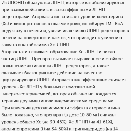
Из ЛПОНП образуются ЛПНП, которые катаболизируются
при взаимодействии с высокоаффинными ЛПНП
рецепторами. Аторвастатин снижает уровни холестерина
(Хс) и липопротеинов в плазме крови, ингибируя ГМГ-КоА-
редуктазу в печени и, увеличивая число ЛПНП рецепторов в
печени на поверхности клеток, что приводит к усилению
захвата и катаболизма Хс-ЛПНП.
Аторвастатин снижает образование Хс-ЛПНП и число
частиц ЛПНП. Препарат вызывает выраженное и стойкое
повышение активности ЛПНП рецепторов, а также
оказывает благоприятное действие на качество
циркулирующих ЛПНП. Аторвастатин эффективно снижает
уровень Хс-ЛПНП у больных с гомозиготной
гиперхолестеринемией, которая обычно не поддается
терапии другими гиполипидемическими средствами.
При изучении дозозависимости эффекта аторвастатина
было показано, что препарат (в дозе 10-80 мг) снижал
уровень общего Хс (на 30-46%), Хс-ЛПНП (на 41-61%),
аполипопротеина В (на 34-50%) и триглицеридов (на 14-