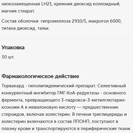
низкозамещенная LH21, кремния диоксид коллоидный,
магния стеарат.
Состав оболочки: гипромеллоза 2910/5, макрогол 6000,
титана диоксид, тальк.
Упаковка
30 шт.
Фармакологическое действие
Торвакард - гиполипидемический препарат. Селективный
конкурентный ингибитор ГМГ-КоА-редуктазы - основного
фермента, превращающего 3-гидрокси-3-метилглютарил-
коэнзим А в мевалоновую кислоту — предшественник
стероидов, включая холестерин. В печени триглицериды и
холестерин включаются в состав ЛПОНП, поступают в
плазму крови и транспортируются в периферические ткани.