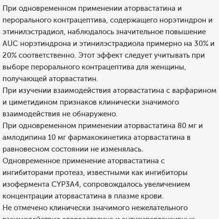
При одновременном применении аторвастатина и
перорального контрацептива, содержащего норэтиндрон и
этинилэстрадиол, наблюдалось значительное повышение
AUC норэтиндрона и этинилэстрадиола примерно на 30% и
20% соответственно. Этот эффект следует учитывать при
выборе перорального контрацептива для женщины,
получающей аторвастатин.
При изучении взаимодействия аторвастатина с варфарином
и циметидином признаков клинически значимого
взаимодействия не обнаружено.
При одновременном применении аторвастатина 80 мг и
амлодипина 10 мг фармакокинетика аторвастатина в
равновесном состоянии не изменялась.
Одновременное применение аторвастатина с
ингибиторами протеаз, известными как ингибиторы
изофермента CYP3А4, сопровождалось увеличением
концентрации аторвастатина в плазме крови.
Не отмечено клинически значимого нежелательного