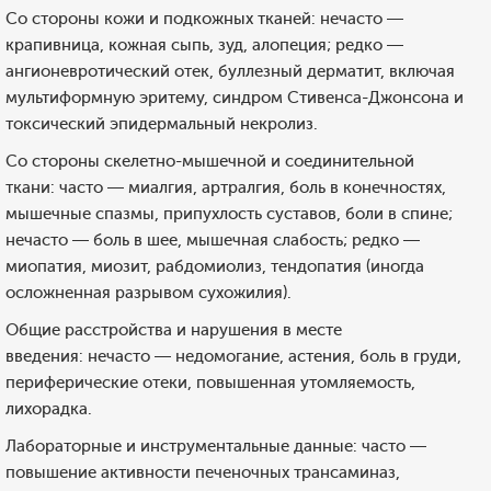
Со стороны кожи и подкожных тканей: нечасто —
крапивница, кожная сыпь, зуд, алопеция; редко —
ангионевротический отек, буллезный дерматит, включая
мультиформную эритему, синдром Стивенса-Джонсона и
токсический эпидермальный некролиз.
Со стороны скелетно-мышечной и соединительной
ткани: часто — миалгия, артралгия, боль в конечностях,
мышечные спазмы, припухлость суставов, боли в спине;
нечасто — боль в шее, мышечная слабость; редко —
миопатия, миозит, рабдомиолиз, тендопатия (иногда
осложненная разрывом сухожилия).
Общие расстройства и нарушения в месте
введения: нечасто — недомогание, астения, боль в груди,
периферические отеки, повышенная утомляемость,
лихорадка.
Лабораторные и инструментальные данные: часто —
повышение активности печеночных трансаминаз,