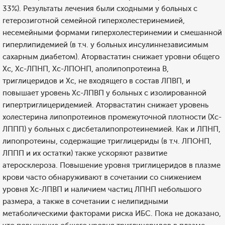
33%). Результаты лечения были сходными у больных с
гетерозиготной семейной гиперхолестеринемией,
несемейными формами гиперхолестеринемии и смешанной
гиперлипидемией (в т.ч. у больных инсулиннезависимым
сахарным диабетом). Аторвастатин снижает уровни общего
Хс, Хс-ЛПНП, Хс-ЛПОНП, аполипопротеина В,
триглицеридов и Хс, не входящего в состав ЛПВП, и
повышает уровень Хс-ЛПВП у больных с изолированной
гипертриглицеридемией. Аторвастатин снижает уровень
холестерина липопротеинов промежуточной плотности (Хс-
ЛППП) у больных с дисбеталипопротеинемией. Как и ЛПНП,
липопротеины, содержащие триглицериды (в т.ч. ЛПОНП,
ЛППП и их остатки) также ускоряют развитие
атеросклероза. Повышение уровня триглицеридов в плазме
крови часто обнаруживают в сочетании со снижением
уровня Хс-ЛПВП и наличием частиц ЛПНП небольшого
размера, а также в сочетании с нелипидными
метаболическими факторами риска ИБС. Пока не доказано,