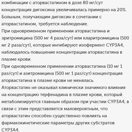
комбинации с аторвастатином в дозе 80 мг/сут
концентрация дигоксина увеличивалась примерно на 20%.
Больным, получающим дигоксин в сочетании с
аторвастатином, требуется наблюдение.
При одновременном применении аторвастатина и
эритромицина (500 мг 4 раза/сут) или кларитромицина (500
мг 2 раза/сут), которые ингибируют изофермент CYP3A4,
наблюдалось повышение концентрации аторвастатина в
плазме крови.
При одновременном применении аторвастатина (10 мг 1
раз/сут) и азитромицина (500 мг 1 раз/сут) концентрация
аторвастатина в плазме крови не менялась.
Аторвастатин не оказывал клинически значимого влияния
на концентрацию терфенадина в плазме крови, который
метаболизируется главным образом при участии CYP3A4; в
связи с этим представляется маловероятным, что
аторвастатин способен существенно повлиять на
фармакокинетические параметры других субстратов
CYP3А4.