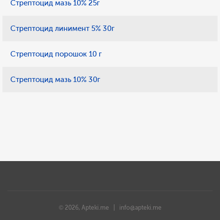
Стрептоцид мазь 10% 25г
Стрептоцид линимент 5% 30г
Стрептоцид порошок 10 г
Стрептоцид мазь 10% 30г
© 2026, Apteki.me |
info@apteki.me