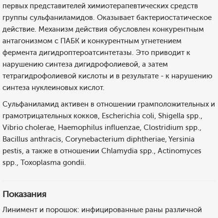
первых представителей химиотерапевтических средств
группы сульфаниламидов. Оказывает бактериостатическое
действие. Механизм действия обусловлен конкурентным
антагонизмом с ПАБК и конкурентным угнетением
фермента дигидроптероатсинтетазы. Это приводит к
нарушению синтеза дигидрофолиевой, а затем
тетрагидрофолиевой кислоты и в результате - к нарушению
синтеза нуклеиновых кислот.
Сульфаниламид активен в отношении грамположительных и
грамотрицательных кокков, Escherichia coli, Shigella spp.,
Vibrio cholerae, Haemophilus influenzae, Clostridium spp.,
Bacillus anthracis, Corynebacterium diphtheriae, Yersinia
pestis, а также в отношении Chlamydia spp., Actinomyces
spp., Toxoplasma gondii.
Показания
Линимент и порошок: инфицированные раны различной