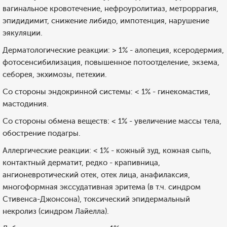
вагинальное кровотечение, нефроуролитиаз, метроррагия,
эпидидимит, снижение либидо, импотенция, нарушение
эякуляции.
Дерматологические реакции: > 1% - алопеция, ксеродермия,
фотосенсибилизация, повышенное потоотделение, экзема,
себорея, экхимозы, петехии.
Со стороны эндокринной системы: < 1% - гинекомастия,
мастодиния.
Со стороны обмена веществ: < 1% - увеличение массы тела,
обострение подагры.
Аллергические реакции: < 1% - кожный зуд, кожная сыпь,
контактный дерматит, редко - крапивница,
ангионевротический отек, отек лица, анафилаксия,
многоформная экссудативная эритема (в т.ч. синдром
Стивенса-Джонсона), токсический эпидермальный
некролиз (синдром Лайелла).