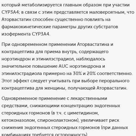
который метаболизируется главным образом при участии
CYP3А4; в связи с этим представляется маловероятным, что
Аторвастатин способен существенно повлиять на
фармакокинетические параметры других субстратов
изофермента CYP3А4.
При одновременном применении Аторвастатина и
контрацептива для приема внутрь, содержащего
норэтиндрон и этинилэстрадиол, наблюдалось
значительное повышение AUC норэтиндрона и
этинилэстрадиола примерно на 30% и 20% соответственно.
Этот эффект следует учитывать при выборе перорального
контрацептива для женщины, получающей Аторвастатин.
Одновременное применение с лекарственными
средствами, снижающими концентрацию эндогенных
стероидных гормонов (в т.ч. с циметидином,
кетоконазолом, спиронолактоном), увеличивает риск
снижения эндогенных стероидных гормонов (при данных
комбинациях требуется осторожность).