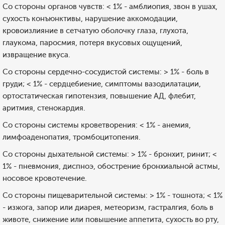
Со стороны органов чувств: < 1% - амблиопия, звон в ушах,
сухость конъюнктивы, нарушение аккомодации,
кровоизлияние в сетчатую оболочку глаза, глухота,
глаукома, паросмия, потеря вкусовых ощущений,
извращение вкуса.
Со стороны сердечно-сосудистой системы: > 1% - боль в
груди; < 1% - сердцебиение, симптомы вазодилатации,
ортостатическая гипотензия, повышение АД, флебит,
аритмия, стенокардия.
Со стороны системы кроветворения: < 1% - анемия,
лимфоаденопатия, тромбоцитопения.
Со стороны дыхательной системы: > 1% - бронхит, ринит; <
1% - пневмония, диспноэ, обострение бронхиальной астмы,
носовое кровотечение.
Со стороны пищеварительной системы: > 1% - тошнота; < 1%
- изжога, запор или диарея, метеоризм, гастралгия, боль в
животе, снижение или повышение аппетита, сухость во рту,