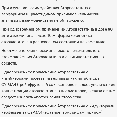
При изучении взаимодействия Аторвастатина с
варфарином и циметидином признаков клинически
значимого взаимодействия не обнаружено.
При одновременном применении Аторвастатина в дозе 80
мг и амлодипина в дозе 10 мг фармакокинетика
аторвастатина в равновесном состоянии не изменялась.
Не отмечено клинически значимого нежелательного
взаимодействия Аторвастатина и антигипертензивных
средств.
Одновременное применение Аторвастатина с
ингибиторами протеаз, известными как ингибиторы
CYP3А4 (грейпфрутовый сок), сопровождалось увеличением
концентрации аторвастатина в плазме крови, в связи с этим
следует избегать употребления этого сока.
Одновременное применение Аторвастатина с индукторами
изофермента CYP3А4 (эфавирензом, рифампицином)