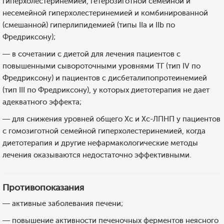
гиперхолестеринемией, гетерозиготной семейной и
несемейной гиперхолестеринемией и комбинированной
(смешанной) гиперлипидемией (типы IIa и IIb по
Фредриксону);
— в сочетании с диетой для лечения пациентов с
повышенными сывороточными уровнями ТГ (тип IV по
Фредриксону) и пациентов с дисбеталипопротеинемией
(тип III по Фредриксону), у которых диетотерапия не дает
адекватного эффекта;
— для снижения уровней общего Хс и Хс-ЛПНП у пациентов
с гомозиготной семейной гиперхолестеринемией, когда
диетотерапия и другие нефармакологические методы
лечения оказываются недостаточно эффективными.
Противопоказания
— активные заболевания печени;
— повышение активности печеночных ферментов неясного