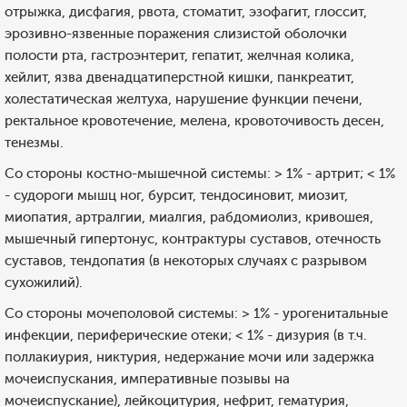
отрыжка, дисфагия, рвота, стоматит, эзофагит, глоссит,
эрозивно-язвенные поражения слизистой оболочки
полости рта, гастроэнтерит, гепатит, желчная колика,
хейлит, язва двенадцатиперстной кишки, панкреатит,
холестатическая желтуха, нарушение функции печени,
ректальное кровотечение, мелена, кровоточивость десен,
тенезмы.
Со стороны костно-мышечной системы: > 1% - артрит; < 1%
- судороги мышц ног, бурсит, тендосиновит, миозит,
миопатия, артралгии, миалгия, рабдомиолиз, кривошея,
мышечный гипертонус, контрактуры суставов, отечность
суставов, тендопатия (в некоторых случаях с разрывом
сухожилий).
Со стороны мочеполовой системы: > 1% - урогенитальные
инфекции, периферические отеки; < 1% - дизурия (в т.ч.
поллакиурия, никтурия, недержание мочи или задержка
мочеиспускания, императивные позывы на
мочеиспускание), лейкоцитурия, нефрит, гематурия,