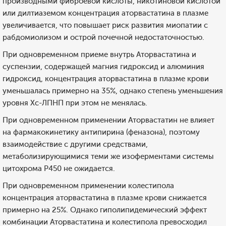
производными фиброевой кислоты, никотиновой кислотой
или дилтиаземом концентрация аторвастатина в плазме
увеличивается, что повышает риск развития миопатии с
рабдомиолизом и острой почечной недостаточностью.
При одновременном приеме внутрь Аторвастатина и
суспензии, содержащей магния гидроксид и алюминия
гидроксид, концентрация аторвастатина в плазме крови
уменьшалась примерно на 35%, однако степень уменьшения
уровня Хс-ЛПНП при этом не менялась.
При одновременном применении Аторвастатин не влияет
на фармакокинетику антипирина (феназона), поэтому
взаимодействие с другими средствами,
метаболизирующимися теми же изоферментами системы
цитохрома Р450 не ожидается.
При одновременном применении колестипола
концентрация аторвастатина в плазме крови снижается
примерно на 25%. Однако гиполипидемический эффект
комбинации Аторвастатина и колестипола превосходил