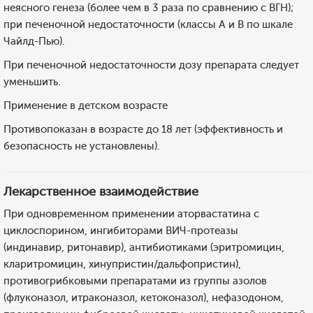
неясного генеза (более чем в 3 раза по сравнению с ВГН);
при печеночной недостаточности (классы А и В по шкале
Чайлд-Пью).
При печеночной недостаточности дозу препарата следует
уменьшить.
Применение в детском возрасте
Противопоказан в возрасте до 18 лет (эффективность и
безопасность не установлены).
Лекарственное взаимодействие
При одновременном применении аторвастатина с
циклоспорином, ингибиторами ВИЧ-протеазы
(индинавир, ритонавир), антибиотиками (эритромицин,
кларитромицин, хинупристин/дальфопристин),
противогрибковыми препаратами из группы азолов
(флуконазол, итраконазол, кетоконазол), нефазодоном,