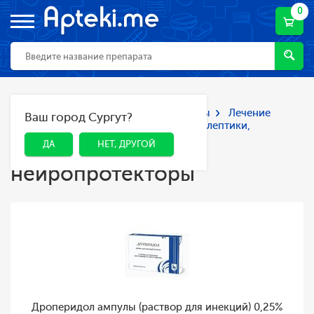
0
Главная
Каталог
Лекарства и БАДы
Лечение
Ваш город Сургут?
ДА
НЕТ, ДРУГОЙ
неврологических нарушений
Нейролептики,
нейропротекторы
ДА
НЕТ, ДРУГОЙ
Нейролептики,
нейропротекторы
Дроперидол ампулы (раствор для инекций) 0,25%